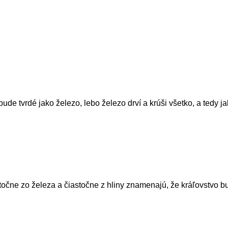
bude tvrdé jako železo, lebo železo drví a krúši všetko, a tedy j
točne zo železa a čiastočne z hliny znamenajú, že kráľovstvo bud