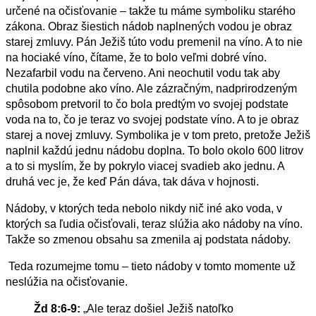
určené na očisťovanie – takže tu máme symboliku starého
zákona. Obraz šiestich nádob naplnených vodou je obraz
starej zmluvy. Pán Ježiš túto vodu premenil na víno. A to nie
na hociaké víno, čítame, že to bolo veľmi dobré víno.
Nezafarbil vodu na červeno. Ani neochutil vodu tak aby
chutila podobne ako víno. Ale zázračným, nadprirodzeným
spôsobom pretvoril to čo bola predtým vo svojej podstate
voda na to, čo je teraz vo svojej podstate víno. A to je obraz
starej a novej zmluvy. Symbolika je v tom preto, pretože Ježiš
naplnil každú jednu nádobu doplna. To bolo okolo 600 litrov
a to si myslím, že by pokrylo viacej svadieb ako jednu. A
druhá vec je, že keď Pán dáva, tak dáva v hojnosti.
Nádoby, v ktorých teda nebolo nikdy nič iné ako voda, v
ktorých sa ľudia očisťovali, teraz slúžia ako nádoby na víno.
Takže so zmenou obsahu sa zmenila aj podstata nádoby.
Teda rozumejme tomu – tieto nádoby v tomto momente už
neslúžia na očisťovanie.
Žd 8:6-9:
„Ale teraz došiel Ježiš natoľko