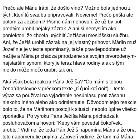
Prečo ale Máriu trápi, že došlo víno? Možno bola jednou z
tých, ktorí tú svadbu pripravovali. Nevieme! Prečo prišla ale
potom za Ježišom? Písmo nám nehovorí, že už by bol
predtým urobil nejaký zázrak. A ani si nemyslím ako
poniektorí, že chcela urýchliť Ježišovu mesiášsku službu.
Ani, že Ježiš urobil zázrak na jej vlastný príhovor. Máriin muž
Jozef nie je v texte spomínaný, takže pravdepodobne už
nežije a Mária prichádza prirodzene sa svojím prvorodeným-
najstarším synom, ktorý je teraz hlava rodiny a ak s tým
niekto môže niečo urobiť tak on.
Aká však bola reakcia Pána Ježiša? “Čo mám s tebou
žena”(doslovne v gréckom texte „τί έμοί καί σοί“) – tento
výraz sa používal na vyjadrenie nesúhlasu proti zásahu
niekoho iného alebo ako odmietnutie. Dôvodom tejto reakcie
bolo to, že na Máriinom postoji k situácii nebolo úplne všetko
vporiadku. Po výroku Pána Ježiša Mária prichádza k
posluhovačom a hovorí: “Keby vám povedal čokoľvek,
urobte.” Vidíme, že teda Pán Ježiš napomína Máriu a že ona
toto napomenutie prijíma. Zároveň vidíme, že tam má Mária