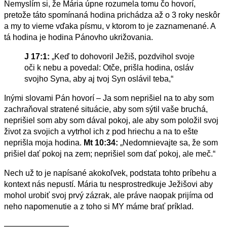
Nemyslím si, že Mária úpne rozumela tomu čo hovorí,
pretože táto spomínaná hodina prichádza až o 3 roky neskôr
a my to vieme vďaka písmu, v ktorom to je zaznamenané. A
tá hodina je hodina Pánovho ukrižovania.
J 17:1:
„Keď to dohovoril Ježiš, pozdvihol svoje
oči k nebu a povedal: Otče, prišla hodina, osláv
svojho Syna, aby aj tvoj Syn oslávil teba,“
Inými slovami Pán hovorí – Ja som neprišiel na to aby som
zachraňoval stratené situácie, aby som sýtil vaše bruchá,
neprišiel som aby som dával pokoj, ale aby som položil svoj
život za svojich a vytrhol ich z pod hriechu a na to ešte
neprišla moja hodina.
Mt 10:34:
„Nedomnievajte sa, že som
prišiel dať pokoj na zem; neprišiel som dať pokoj, ale meč.“
Nech už to je napísané akokoľvek, podstata tohto príbehu a
kontext nás nepustí. Mária tu nesprostredkuje Ježišovi aby
mohol urobiť svoj prvý zázrak, ale práve naopak prijíma od
neho napomenutie a z toho si MY máme brať príklad.
————————