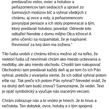
predavačov volov, oviec a holubov a
peňazomencov tam sediacich a spravil zo
šarinových motúzov bič a vyhnal všetkých z
chrámu, aj ovce a voly, a peňazomencom
povysýpal peniaze a ich stoly poprevracal a tým,
ktorý predávali holubov, povedal: Odneste toto
odtiaľto! Nerobte z domu môjho Otca tržnice! A
jeho učeníci sa rozpamätali, že je napísané:
Revnivosť za tvoj dom ma zožiera.“
Títo ľudia urobili z chrámu tržnicu možno až na toľko, že
niektorí ľudia už nevnímali chrám ako miesto uctievania a
modlitby, ale ako miesto obchodu. Chodili tam nakupovať.
Obchodníci tam predávali každý deň aj po tom čo ich Pán
vyhnal, pretože z evanjelia vieme, že ich odtiaľ vyhnal potom
ešte raz. Tak prečo ich potom Pán vyhnal? Nevedel snáď, že
na druhý deň tam budú znova? Samozrejme, že vedel. Text
je opäť symbolický a vyučuje nás viacerým veciam.
Chrám zobrazuje nás a to vnútro je hriech. Je to hnus a
nečistota. Ten dobytok, ovce, holuby a s tým spojená