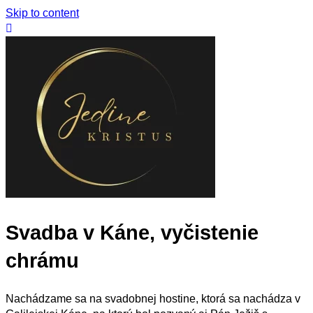
Skip to content
Svadba v Káne, vyčistenie
chrámu
Nachádzame sa na svadobnej hostine, ktorá sa nachádza v