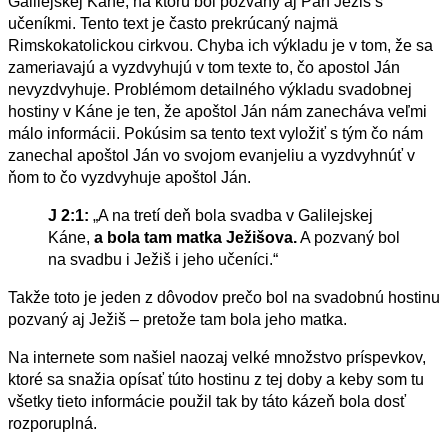
Galilejskej Káne, na ktorú bol pozvaný aj Pán Ježiš s
učeníkmi. Tento text je často prekrúcaný najmä
Rimskokatolickou cirkvou. Chyba ich výkladu je v tom, že sa
zameriavajú a vyzdvyhujú v tom texte to, čo apostol Ján
nevyzdvyhuje. Problémom detailného výkladu svadobnej
hostiny v Káne je ten, že apoštol Ján nám zanecháva veľmi
málo informácii. Pokúsim sa tento text vyložiť s tým čo nám
zanechal apoštol Ján vo svojom evanjeliu a vyzdvyhnúť v
ňom to čo vyzdvyhuje apoštol Ján.
J 2:1:
„A na tretí deň bola svadba v Galilejskej
Káne,
a bola tam matka Ježišova.
A pozvaný bol
na svadbu i Ježiš i jeho učeníci.“
Takže toto je jeden z dôvodov prečo bol na svadobnú hostinu
pozvaný aj Ježiš – pretože tam bola jeho matka.
Na internete som našiel naozaj velké množstvo príspevkov,
ktoré sa snažia opísať túto hostinu z tej doby a keby som tu
všetky tieto informácie použil tak by táto kázeň bola dosť
rozporuplná.