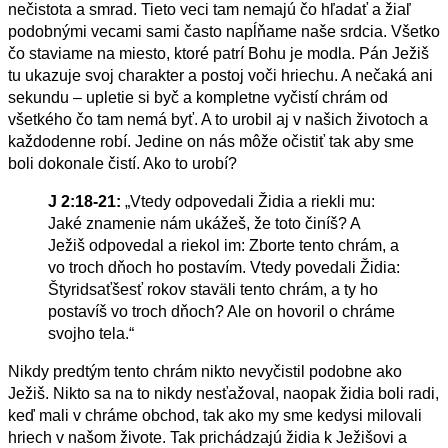
nečistota a smrad. Tieto veci tam nemajú čo hľadať a žiaľ
podobnými vecami sami často napĺňame naše srdcia. Všetko
čo staviame na miesto, ktoré patrí Bohu je modla. Pán Ježiš
tu ukazuje svoj charakter a postoj voči hriechu. A nečaká ani
sekundu – upletie si byč a kompletne vyčistí chrám od
všetkého čo tam nemá byť. A to urobil aj v našich životoch a
každodenne robí. Jedine on nás môže očistiť tak aby sme
boli dokonale čistí. Ako to urobí?
J 2:18-21:
„Vtedy odpovedali Židia a riekli mu:
Jaké znamenie nám ukážeš, že toto činíš? A
Ježiš odpovedal a riekol im: Zborte tento chrám, a
vo troch dňoch ho postavím. Vtedy povedali Židia:
Štyridsaťšesť rokov staväli tento chrám, a ty ho
postavíš vo troch dňoch? Ale on hovoril o chráme
svojho tela.“
Nikdy predtým tento chrám nikto nevyčistil podobne ako
Ježiš. Nikto sa na to nikdy nesťažoval, naopak židia boli radi,
keď mali v chráme obchod, tak ako my sme kedysi milovali
hriech v našom živote. Tak prichádzajú židia k Ježišovi a