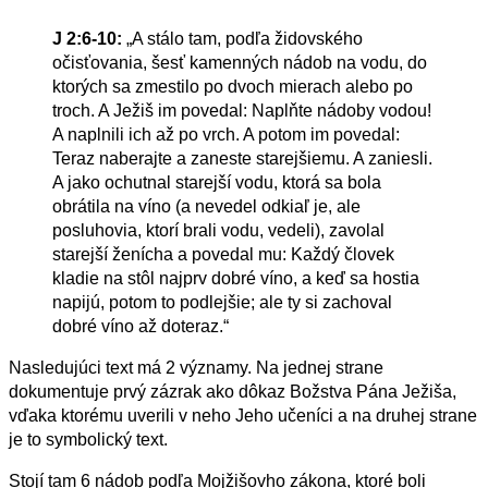
J 2:6-10:
„A stálo tam, podľa židovského
očisťovania, šesť kamenných nádob na vodu, do
ktorých sa zmestilo po dvoch mierach alebo po
troch. A Ježiš im povedal: Naplňte nádoby vodou!
A naplnili ich až po vrch. A potom im povedal:
Teraz naberajte a zaneste starejšiemu. A zaniesli.
A jako ochutnal starejší vodu, ktorá sa bola
obrátila na víno (a nevedel odkiaľ je, ale
posluhovia, ktorí brali vodu, vedeli), zavolal
starejší ženícha a povedal mu: Každý človek
kladie na stôl najprv dobré víno, a keď sa hostia
napijú, potom to podlejšie; ale ty si zachoval
dobré víno až doteraz.“
Nasledujúci text má 2 významy. Na jednej strane
dokumentuje prvý zázrak ako dôkaz Božstva Pána Ježiša,
vďaka ktorému uverili v neho Jeho učeníci a na druhej strane
je to symbolický text.
Stojí tam 6 nádob podľa Mojžišovho zákona, ktoré boli