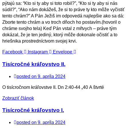
pýtajú sa: “Kto si ty aby si toto robil?”, “Kto si ty aby si nás
súdil?”, “Ako nám dokážeš, že si to práve ty kto môže vyčistiť
tento chrám?” A Pán Ježiš im odpovedá najlepšie ako sa dá:
Zborte tento chrám a vo troch dňoch ho postavím.(hovoril o
chráme svojho tela) Keď Pán vstal z mŕtvych – práve tým
dokázal, že je ten jediný, ktorý môže dokonale očistiť a to
hriešnika prostredníctvom svojej krvi.
Facebook
Instagram
Envelope
Tisícročné kráľovstvo II.
posted on
9. apríla 2024
O tisícročnom kráľovstve II. Dn 2:40-44 „40 A štvrté
Zobraziť článok
Tisícročné kráľovstvo I.
posted on
9. apríla 2024