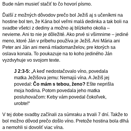
Bude nám musieť stačiť to čo hovorí písmo.
Ďalší z možných dôvodov prečo bol Ježiš aj s učeníkmi na
hostine bol ten, že Kána bol veľmi malá dedinka a tak boli na
svadbe všetci z dediny a možno aj blízkeho okolia –
nevieme. Ani to nie je dôležité. Ako prvé si všimnime – jediné
meno, ktoré Ján v príbehu používa je Ježiš. Ani Mária ani
Peter ani Ján ani mená mladomanželov, pre ktorých sa
oslava konala. To poukazuje na to koho jediného Ján
vyzdvyhuje vo svojom texte.
J 2:3-5:
„A keď nedostačovalo víno, povedala
matka Ježišova jemu: Nemajú vína. A Ježiš jej
povedal:
Čo mám s tebou, ženo?
Ešte neprišla
moja hodina. Potom povedala jeho matka
posluhovačom: Keby vám povedal čokoľvek,
urobte!“
V tej dobe svadby začínali za súmraku a trvali 7 dní. Takže to
bol možno dôvod prečo došlo víno. Pretože hostina bola dlhá
a nemohli si dovoliť viac vína.