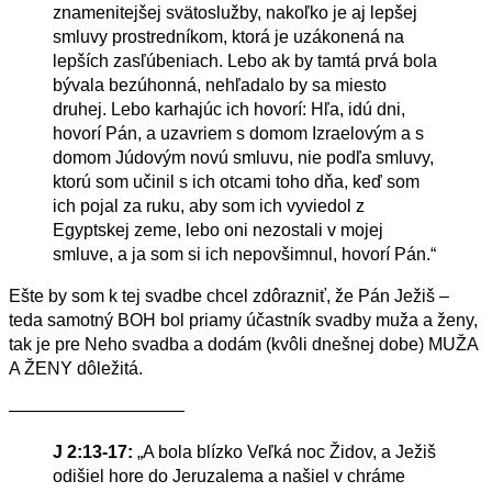
znamenitejšej svätoslužby, nakoľko je aj lepšej
smluvy prostredníkom, ktorá je uzákonená na
lepších zasľúbeniach. Lebo ak by tamtá prvá bola
bývala bezúhonná, nehľadalo by sa miesto
druhej. Lebo karhajúc ich hovorí: Hľa, idú dni,
hovorí Pán, a uzavriem s domom Izraelovým a s
domom Júdovým novú smluvu, nie podľa smluvy,
ktorú som učinil s ich otcami toho dňa, keď som
ich pojal za ruku, aby som ich vyviedol z
Egyptskej zeme, lebo oni nezostali v mojej
smluve, a ja som si ich nepovšimnul, hovorí Pán.“
Ešte by som k tej svadbe chcel zdôrazniť, že Pán Ježiš –
teda samotný BOH bol priamy účastník svadby muža a ženy,
tak je pre Neho svadba a dodám (kvôli dnešnej dobe) MUŽA
A ŽENY dôležitá.
——————————
J 2:13-17:
„A bola blízko Veľká noc Židov, a Ježiš
odišiel hore do Jeruzalema a našiel v chráme