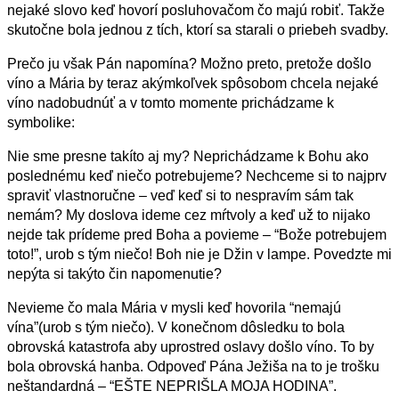
nejaké slovo keď hovorí posluhovačom čo majú robiť. Takže
skutočne bola jednou z tích, ktorí sa starali o priebeh svadby.
Prečo ju však Pán napomína? Možno preto, pretože došlo
víno a Mária by teraz akýmkoľvek spôsobom chcela nejaké
víno nadobudnúť a v tomto momente prichádzame k
symbolike:
Nie sme presne takíto aj my? Neprichádzame k Bohu ako
poslednému keď niečo potrebujeme? Nechceme si to najprv
spraviť vlastnoručne – veď keď si to nespravím sám tak
nemám? My doslova ideme cez mŕtvoly a keď už to nijako
nejde tak prídeme pred Boha a povieme – “Bože potrebujem
toto!”, urob s tým niečo! Boh nie je Džin v lampe. Povedzte mi
nepýta si takýto čin napomenutie?
Nevieme čo mala Mária v mysli keď hovorila “nemajú
vína”(urob s tým niečo). V konečnom dôsledku to bola
obrovská katastrofa aby uprostred oslavy došlo víno. To by
bola obrovská hanba. Odpoveď Pána Ježiša na to je trošku
neštandardná – “EŠTE NEPRIŠLA MOJA HODINA”.