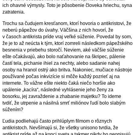
ich ohavné výmysly. Toto je pôsobenie človeka hriechu, syna
zatratenia.
Trochu sa čudujem kresťanom, ktorí hovoria o antikristovi, že
neberú pápežov do úvahy.
Väčšina z nich hovorí, že
v časoch antikrista príde vraj veľké súženie. Povedal by som,
že je to až neúcta k tým, ktorí zomreli následkom pápežského
besnenia v priebehu storočí. Neviem, aké väčšie súženie
ešte očakávajú, ako bolo naťahovanie na škripec, pálenie
častí tela, pichanie ihiel za nechty, alebo sadanie
nahej
osoby na hranol ostrý ako britva. Nakoniec, mučiace nástroje
používané počas inkvizície si môže každý pozrieť aj na
internete. To vážne ešte niekto čaká niečo horšie ako
upálenie „kacíra“, následné vyhlásenie jeho ženy za
bosorku, jej zavraždenie a zhabanie majetku? To ideme
tvdiť, že utrpenie a násilná smrť miliónov ľudí bolo slabým
súžením?
Ľudia podliehajú často prihlúplym filmom o rôznych
antikris
t
och. Nevšímajú si, že všetky unisono tvrdia, že
antikrist príde až na konci sveta a takmer nikdy ho neopisujú