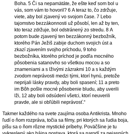
Boha.
5
Či sa nepamätáte, že ešte keď som bol u
vás, som vám to hovoril?
6
A teraz to, čo zdržuje,
viete, aby bol zjavený vo svojom čase.
7
Lebo
tajomstvo bezzákonnosti už pôsobí, len až by ten,
kto teraz zdržuje, bol odstránený zo stredu.
8
A
potom bude zjavený ten bezzákonný bezbožník,
ktorého Pán Ježiš zabije duchom svojich úst a
zkazí zjavením svojho príchodu,
9
toho
bezbožníka, ktorého príchod je podľa mocného
pôsobenia satanovho so všetkou mocou a so
znameniami a s lživými zázrakmi
10
a s každým
zvodom neprávosti medzi tými, ktorí hynú, pretože
neprijali lásky pravdy, aby boli spasení;
11
a preto
im Bôh pošle mocné pôsobenie bludu, aby uverili
lži,
12
aby boli odsúdení všetci, ktorí neuverili
pravde, ale si obľúbili neprávosť.
“
Takmer každého na svete zaujíma osoba Antikrista. Mnoho
ľudí o ňom rozpráva, točia sa filmy, pri ktorých sa ľudia boja,
píšu sa o ňom rôzne mystické príbehy. Poväčšine je tu
vykreslený ako bájna postava, ktorá sa narodí za nejasných