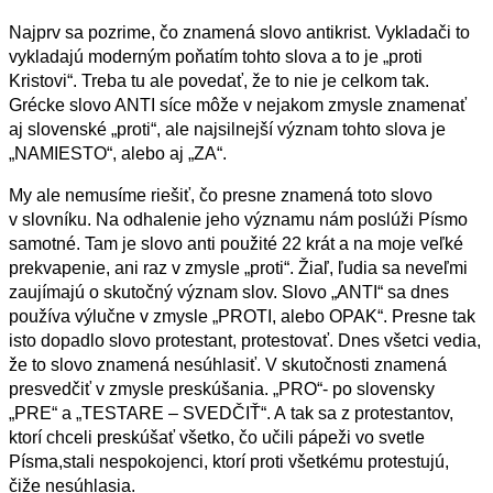
Najprv sa pozrime, čo znamená slovo antikrist.
Vykladači to
vykladajú moderným poňatím tohto slova a to je „proti
Kristovi“. Treba tu ale povedať, že to nie je celkom tak.
Grécke slovo
ANTI
síce môže v nejakom zmysle znamenať
aj slovenské „proti“, ale najsilnejší význam tohto slova je
„
NAMIESTO
“, alebo aj „
ZA
“.
My ale nemusíme riešiť, čo presne znamená toto slovo
v slovníku. Na odhalenie jeho významu nám poslúži Písmo
samotné. Tam je slovo anti použité 22 krát a na moje veľké
prekvapenie, ani raz v zmysle „proti“.
Žiaľ, ľudia sa neveľmi
zaujímajú o skutočný význam slov.
Slovo „ANTI“ sa dnes
používa výlučne v zmysle „PROTI, alebo OPAK“.
Presne tak
isto dopadlo slovo protestant, protestovať. Dnes všetci vedia,
že to slovo znamená nesúhlasiť. V skutočnosti znamená
presvedčiť v zmysle preskúšania. „PRO“- po slovensky
„PRE“ a „TESTARE
–
S
VEDČIŤ“.
A tak sa z protestantov,
ktorí chceli preskúšať všetko, čo učili pápeži vo svetle
Písma
,
stali nespokojenci, ktorí proti všetkému protestujú,
čiže nesúhlasia.