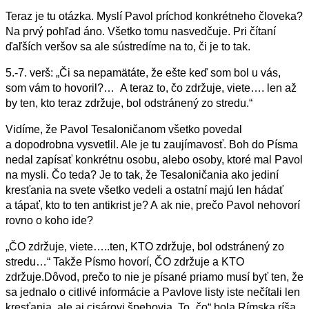
Teraz je tu otázka. Myslí Pavol príchod konkrétneho človeka?
Na prvý pohľad áno. Všetko tomu nasvedčuje. Pri čítaní
ďaľších veršov sa ale sústredíme na to, či je to tak.
5.
-7.
verš: „
Či sa nepamätáte, že ešte keď som bol u vás,
som vám to hovoril?
…
A teraz to, čo zdržuje, viete….
len až
by ten, kto teraz zdržuje, bol odstránený zo stredu.
“
Vidíme, že Pavol Tesaloničanom všetko povedal
a dopodrobna vysvetlil. Ale je tu zaujímavosť. Boh do Písma
nedal zapísať konkrétnu osobu, alebo osoby, ktoré mal Pavol
na mysli. Čo teda? Je to tak, že Tesaloničania ako jediní
kresťania na svete všetko vedeli a ostatní majú len hádať
a tápať, kto to ten antikrist je? A ak nie, prečo Pavol nehovorí
rovno o koho ide?
„ČO zdržuje, viete…..ten, KTO zdržuje, bol odstránený zo
stredu…“ Takže Písmo hovorí, ČO zdržuje a KTO
zdržuje.
Dôvod, prečo to nie je písané priamo musí byť ten, že
sa jednalo o citlivé informácie a Pavlove listy iste nečítali len
kresťania, ale aj cisárovi špehovia. To „čo“ bola Rímska ríša