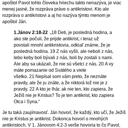
apoštol Pavol tohto človeka hriechu takto nenazýva, je viac
menej jasné, že rozpráva práve o antikristovi. Kto ale
rozpráva o antikristovi a aj ho nazýva týmto menom je
apoštol Ján.
1.Jánov 2:18-22
„
18
Deti, je posledná hodina, a
ako ste počuli, že prijde antikrist, i teraz už
povstali
mnohí antikristovia
, odkiaľ známe, že je
posledná hodina.
19
Z nás vyšli, ale neboli z nás,
lebo keby boli bývali z nás, boli by zostali s nami.
Ale aby sa ukázali, že nie sú všetci z nás.
20
A vy
máte pomazanie od Svätého a viete
všetko.
21
Nepísal som vám preto, že neznáte
pravdy, ale že ju znáte, a že niktorá lož nie je z
pravdy.
22
A kto je lhár, ak nie ten, kto zapiera, že
Ježiš nie je Kristus? To je ten antikrist, kto zapiera
Otca i Syna.
“
Je tu taká zaujímavosť. Ján hovorí, že každý,
kto učí, že Ježiš
nie je Kristus je antikrist. Dokonca hovorí o mnohých
antikristoch. V
1. Jánovom 4:2-3
verše hovoria to čo Pavol,