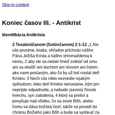
Skip to content
Koniec časov III. - Antikrist
Identifikácia Antikrista
2 Tesaloničanom
(Solúnčanom)
2:1-12
„
1
Ale
vás prosíme, bratia, ohľadne príchodu nášho
Pána Ježiša Krista a nášho shromaždenia k
nemu,
2
aby ste sa nedali hneď zviklať od umu
ani sa strašiť ani duchom ani slovom ani listom,
ako nami poslaným, ako čo by už bol nastal deň
Kristov.
3
Nech vás nikto nezvedie nijakým
spôsobom, lebo deň Kristov nenastane, kým prv
neprijde odpadnutie, a nebude zjavený človek
hriechu, syn zatratenia,
4
ktorý sa protiví a
povyšuje nad všetko, čo sa zovie Bôh, alebo
čomu sa dáva božská česť, takže sa posadí do
chrámu Božieho jako Bôh a bude sa vydávať za