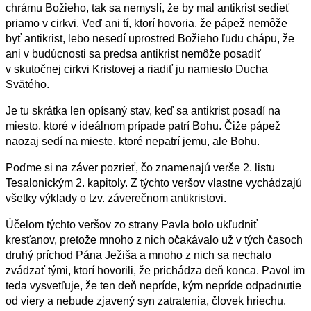
chrámu Božieho, tak sa nemyslí, že by mal antikrist sedieť
priamo v cirkvi. Veď ani tí, ktorí hovoria, že pápež nemôže
byť antikrist, lebo nesedí uprostred Božieho ľudu chápu, že
ani v budúcnosti sa predsa antikrist nemôže posadiť
v skutočnej cirkvi Kristovej a riadiť ju namiesto Ducha
Svätého.
Je
tu skrátka len opísaný stav, keď sa antikrist posadí na
miesto, ktoré v ideálnom prípade patrí Bohu. Čiže pápež
naozaj sedí na mieste, ktoré nepatrí jemu, ale Bohu.
Poďme si na záver pozrieť, čo znamenajú verše 2. listu
Tesalonickým 2. kapitoly. Z týchto veršov vlastne vychádzajú
všetky výklady o tzv. záverečnom antikristovi.
Účelom týchto veršov zo strany Pavla bolo ukľudniť
kresťanov, pretože mnoho z nich očakávalo už v tých č
asoch
druhý príchod Pána Ježiša a mnoho z nich sa nechalo
zvádzať tými, ktorí hovorili, že
prichádza deň konca. Pavol im
teda vysvetľuje, že ten deň nepríde, kým nepríde odpadnutie
od viery a nebude zjavený syn zatratenia, človek hriechu.