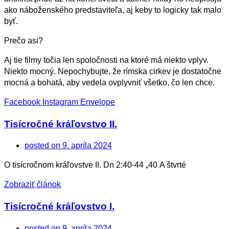
ako náboženského predstaviteľa, aj keby to logicky tak malo
byť.
Prečo asi?
Aj tie filmy točia len spoločnosti na ktoré má niekto vplyv.
Niekto mocný.
Nepochybujte, že rímska cirkev je dostatočne
mocná a bohatá, aby vedela ovplyvniť všetko, čo len chce.
Facebook
Instagram
Envelope
Tisícročné kráľovstvo II.
posted on
9. apríla 2024
O tisícročnom kráľovstve II. Dn 2:40-44 „40 A štvrté
Zobraziť článok
Tisícročné kráľovstvo I.
posted on
9. apríla 2024