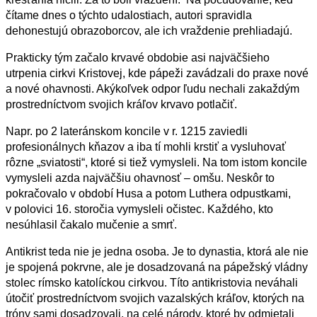
čítame dnes o týchto udalostiach, autori spravidla
dehonestujú obrazoborcov, ale ich vraždenie prehliadajú.
Prakticky tým začalo krvavé obdobie asi najväčšieho
utrpenia cirkvi Kristovej
, kde pápeži zavádzali do praxe nové
a nové ohavnosti. Akýkoľvek odpor ľudu nechali zakaždým
prostredníctvom svojich kráľov krvavo potlačiť.
Napr. po 2 lateránskom koncile v r. 1215 zaviedli
profesionálnych kňazov a iba tí mohli krstiť a vysluhovať
rôzne „sviatosti“, ktoré si tiež vymysleli. Na tom istom koncile
vymysleli azda najväčšiu ohavnosť – omšu. Neskôr to
pokračovalo v období Husa a potom Luthera odpustkami,
v polovici 16. storočia vymysleli očistec. Každého, kto
nesúhlasil čakalo mučenie a smrť.
Antikrist teda nie je jedna osoba. Je to dynastia
, ktorá ale nie
je spojená pokrvne, ale je dosadzovaná na pápežský vládny
stolec rímsko katolíckou cirkvou. Títo antikristovia neváhali
útočiť prostredníctvom svojich vazalských kráľov, ktorých na
tróny sami dosadzovali, na celé národy, ktoré by odmietali