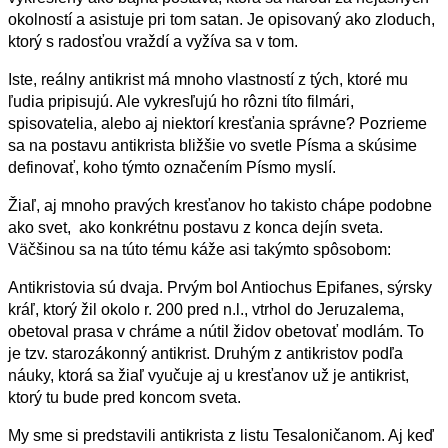
okolností a asistuje pri tom satan.
Je opisovaný ako zloduch,
ktorý s radosťou vraždí a vyžíva sa v tom.
Iste, reálny antikrist má mnoho vlastností z tých, ktoré mu
ľudia pripisujú. Ale vykresľujú ho
rôzni títo filmári,
spisovatelia, alebo aj niektorí kresťania správne? Pozrieme
sa na postavu antikrista bližšie vo svetle Písma a skúsime
definovať, koho týmto označením Písmo myslí.
Žiaľ, aj mnoho pravých kresťanov ho takisto chápe podobne
ako svet, ako konkrétnu postavu z konca dejín sveta.
Väčšinou sa na túto tému káže asi takýmto spôsobom:
Antikristovia sú dvaja. Prvým bol Antiochus Epifanes, sýrsky
kráľ, ktorý žil okolo r. 200 pred n.l., vtrhol do Jeruzalema,
obetoval prasa v chráme a nútil židov
obetovať modlám. To
je tzv. starozákonný antikrist. Druhým z antikristov podľa
náuky, ktorá sa žiaľ vyučuje aj u kresťanov už je antikrist,
ktorý tu bude pred koncom sveta.
My sme si predstavili antikrista z listu Tesaloničanom. Aj keď