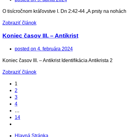
O tisícročnom kráľovstve I. Dn 2:42-44 „A prsty na nohách
Zobraziť článok
Koniec časov III. – Antikrist
posted on
4. februára 2024
Koniec časov III. – Antikrist Identifikácia Antikrista 2
Zobraziť článok
1
2
3
4
…
14
Hlavná Stránka