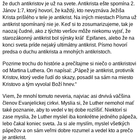
že duch antikristov je už na svete. Antikrista ešte spomína
2.
Jánov 1:7
, ktorý hovorí, že každý, kto nevyznáva Ježiša
Krista
prišlého v tele je antikrist. Na iných miestach Písma už
antikrist spomínaný nie je. Keď si to zosumarizujeme, tak je
naozaj čudné, ako z týchto veršov môže niekomu vyjsť, že
starozákonný antikrist bol sýrsky kráľ Epifanes, alebo že na
konci sveta príde nejaký ultimátny antikrist. Písmo hovorí
predsa o duchu antikrista a mnohých antikristoch.
Pozrime trochu do histórie a prečítajme si niečo o antikristovi
od Martina Luthera. On napísal: „Pápež je antikrist, protivník
Kristov, ktorý vedie ľudí do skazy, posadil sa sám na miesto
Kristovo a tým vyvolal Boží hnev.“
Viem, že mnohí tomuto neveria, najviac asi drvivá väčšina
členov Evanjelickej cirkvi. Myslia si, že Luther nemohol mať
také poznanie, aby to vedel v tej dobe rozlíšiť. Niektorí si
zase myslia, že Luther myslel iba konkrétne jedného pápeža,
lebo čakal koniec sveta. Ja si ale myslím, myslel všetkých
pápežov a on sám veľmi dobre rozumel a vedel kto a prečo
je antikrist.