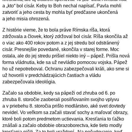
a „kto“ bol cisár. Keby to Boh nechal napísať, Pavla mohli
zatvoriť a jeho cesta by mohla byť predčasne ukončená
a jeho misia ohrozená.
Z histórie vieme, že to bola práve Rímska ríša, ktorá
zdržovala a človek, ktorý zdržoval bol cisár. Ríša skončila až
o viac ako 400 rokov potom a z jej stredu bol odstránený
cisár. Presnejšie povedané, skončila v starej forme. Moc
ostala, ale do jej stredu prišiel niekto iný – pápež. Prišla nová
forma vládnutia, kde sa už nevládlo pomocou vojska. Pápež
ho už nepotreboval. Ochranu zabezpečovali králi, ako sme si
už hovorili v predchádzajúcich častiach a
vládu
zabezpečovala ideológia.
Začalo sa obdobie, kedy sa pápeži od zhruba od 6. po
zhruba 8. storočie zaoberali posilňovaním svojho vplyvu
a v priebehu 8. storočia prišlo modlárstvo, aké svet dovtedy
nevidel. Vo veľkom sa začali stavať sochy a maľovať obrazy,
ktoré boli potom predmetom uctievania. Kresťania to ťažko
znášali a začalo obdobie obrazoborectva, kde tieto modly
kresťania ničili. Za to boli vraždení. Na počudovanie, keď