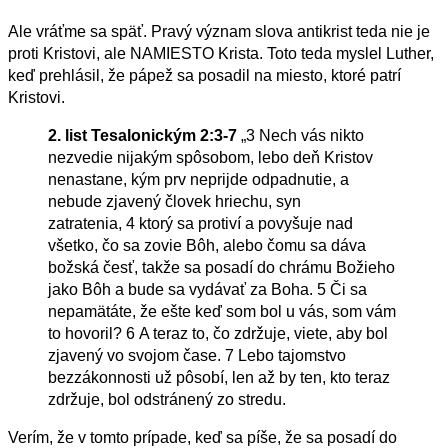
Ale vráťme sa späť. Pravý význam slova antikrist teda nie je
proti Kristovi, ale
NAMIESTO
Krista. Toto teda myslel Luther,
keď prehlásil, že pápež sa posadil na miesto, ktoré patrí
Kristovi.
2. list Tesalonickým 2:3-7
„
3
Nech vás nikto
nezvedie nijakým spôsobom, lebo deň Kristov
nenastane, kým prv neprijde odpadnutie, a
nebude zjavený človek hriechu, syn
zatratenia,
4
ktorý sa protiví a povyšuje nad
všetko, čo sa zovie Bôh, alebo čomu sa dáva
božská česť, takže sa posadí do chrámu Božieho
jako Bôh a bude sa vydávať za Boha.
5
Či sa
nepamätáte, že ešte keď som bol u vás, som vám
to hovoril?
6
A teraz to, čo zdržuje, viete, aby bol
zjavený vo svojom čase.
7
Lebo tajomstvo
bezzákonnosti už pôsobí, len až by ten, kto teraz
zdržuje, bol odstránený zo stredu
.
Verím, že v tomto prípade, keď sa píše, že sa posadí do