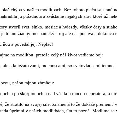
plač chýba v našich modlitbách. Bez tohoto plaču sa stanú na
radila ju prázdnota a žvástanie nejakých slov ktoré už neho
torý stvoril svet, slnko, mesiac a hviezdy, všetky časy a stia
e to ani žiadny mechanický stroj ale nás počúva a dokonca r
 ňou a povedal jej: Neplač!
jme na modlitbu, pretože celý náš život vedieme boj:
m, ale s kniežatstvami, mocnosťami, so svetovládcami temno
 mocou, našou tajnou zbraňou:
doch a po škorpiónoch a nad všetkou mocou nepriateľa, a ni
, že stratilo na svojej sile. Znamená to že dokáže premeniť 
teda úprimní v našich modlitbách, On to pozná. Modlime sa 