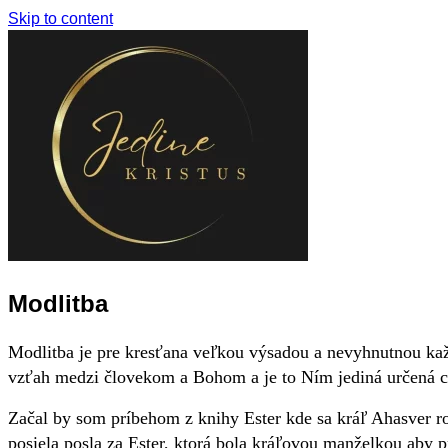
Skip to content
Modlitba
Modlitba je pre kresťana veľkou výsadou a nevyhnutnou kaž
vzťah medzi človekom a Bohom a je to Ním jediná určená ce
Začal by som príbehom z knihy Ester kde sa kráľ Ahasver r
posiela posla za Ester, ktorá bola kráľovou manželkou aby pr