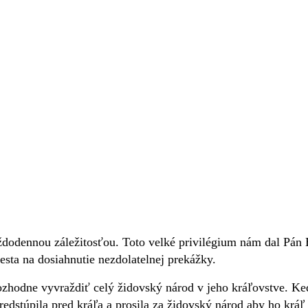
dodennou záležitosťou. Toto velké privilégium nám dal Pán B
sta na dosiahnutie nezdolatelnej prekážky.
ozhodne vyvraždiť celý židovský národ v jeho kráľovstve. Ke
edstúpila pred kráľa a prosila za židovský národ aby ho kráľ 