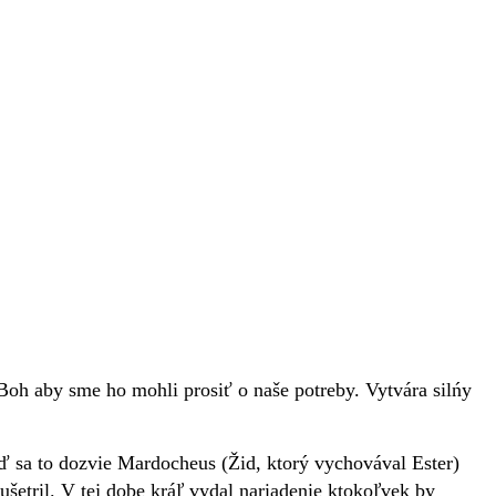
oh aby sme ho mohli prosiť o naše potreby. Vytvára silńy
ď sa to dozvie Mardocheus (Žid, ktorý vychovával Ester)
ušetril. V tej dobe kráľ vydal nariadenie ktokoľvek by