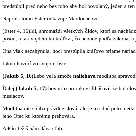
predstúpil pred neho bez toho aby bol povolaný, jeden a ten
Napriek tomu Ester odkazuje Mardocheovi:
(Ester 4, 16)
Idi, shromaždi všetkých Židov, ktorí sa nachádza
postiť, a tak vojdem ku kráľovi, čo nebude podľa zákona, a 
Ona však nezahynula, hoci prestúpila kráľovo priame nariaden
Jakub hovorí vo svojom liste:
(Jakub 5, 16)
Lebo veľa zmôže
naliehavá
modlitba spravod
Ďalej
(
Jakub
5, 17)
hovorí o prorokovi Eliášovi,
že bol člo
mesiacov.
Modlitba nie sú iba prázdne slová, ale je to silné puto me
jeho Otec
ku ktorému prehovára.
A Pán Ježiš nám dáva sľub: