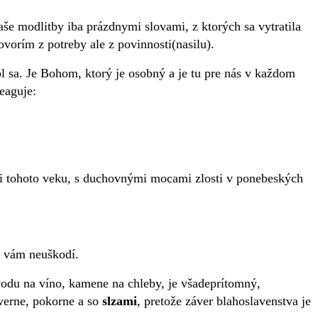
še modlitby iba prázdnymi slovami, z ktorých sa vytratila
vorím z potreby ale z povinnosti(nasilu).
hol sa. Je Bohom, ktorý je osobný a je tu pre nás v každom
eaguje:
sti tohoto veku, s duchovnými mocami zlosti v ponebeských
č vám neuškodí.
vodu na víno, kamene na chleby, je všadeprítomný,
verne, pokorne a so
slzami
, pretože záver blahoslavenstva je