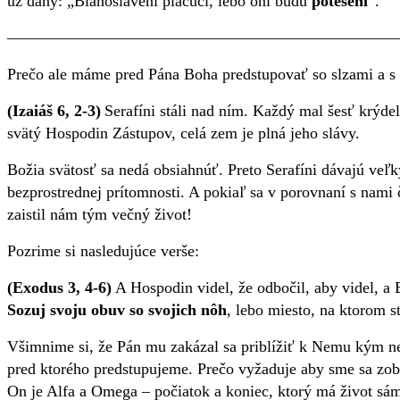
už daný: „Blahoslavení plačúci, lebo oni budú
potešení
“.
————————————————————————
Prečo ale máme pred Pána Boha predstupovať so slzami a
(Izaiáš 6, 2-3)
Serafíni stáli nad ním. Každý mal šesť krýde
svätý Hospodin Zástupov, celá zem je plná jeho slávy.
Božia svätosť sa nedá obsiahnúť. Preto Serafíni dávajú veľk
bezprostrednej prítomnosti. A pokiaľ sa v porovnaní s nami č
zaistil nám tým večný život!
Pozrime si nasledujúce verše:
(Exodus 3, 4-6)
A Hospodin videl, že odbočil, aby videl, a 
Sozuj svoju obuv so svojich nôh
, lebo miesto, na ktorom st
Všimnime si, že Pán mu zakázal sa priblížiť k Nemu kým n
pred ktorého predstupujeme. Prečo vyžaduje aby sme sa zobú
On je
A
lfa a
O
mega – p
očiatok a koniec
, ktorý má život sá