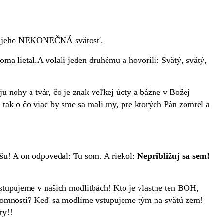
 je jeho NEKONEČNÁ svätosť.
ma lietal.A volali jeden druhému a hovorili: Svätý, svätý,
u nohy a tvár, čo je znak veľkej úcty a bázne v Božej
o, tak o čo viac by sme sa mali my, pre ktorých Pán zomrel a
išu! A on odpovedal: Tu som. A riekol:
Nepribližuj sa sem!
tupujeme v našich modlitbách! Kto je vlastne ten BOH,
ítomnosti?
Keď sa modlíme vstupujeme tým na svätú zem!
ty!!