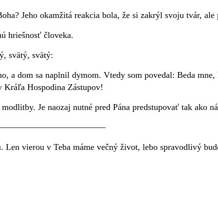
oha? Jeho okamžitá reakcia bola, že si zakrýl svoju tvár, ale
ú hriešnosť človeka.
, svätý, svätý:
eho, a dom sa naplnil dymom. Vtedy som povedal: Beda mne, 
ly Kráľa Hospodina Zástupov!
 modlitby. Je naozaj nutné pred Pána predstupovať tak ako n
————————————–
u. Len vierou v Teba máme večný život, lebo spravodlivý bud