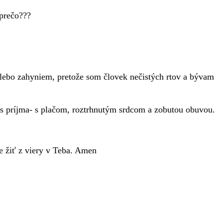
 prečo???
lebo zahyniem, pretože som človek nečistých rtov a bývam
ás príjma- s plačom, roztrhnutým srdcom a zobutou obuvou.
e žiť z viery v Teba. Amen