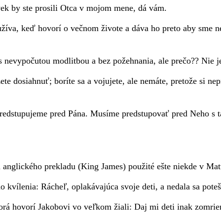
k by ste prosili Otca v mojom mene, dá vám.
oužíva, keď hovorí o večnom živote
a dáva ho preto aby sme n
 nevypočutou modlitbou a bez požehnania, ale prečo??
Nie j
te dosiahnuť; boríte sa a vojujete, ale nemáte, pretože si nep
 predstupujeme pred Pána. Musíme predstupovať pred Neho s
odľa anglického prekladu (King James) použité ešte niekde v Ma
 kvílenia: Rácheľ, oplakávajúca svoje deti, a nedala sa poteši
orá hovorí Jakobovi vo veľkom žiali: Daj mi deti inak zomri