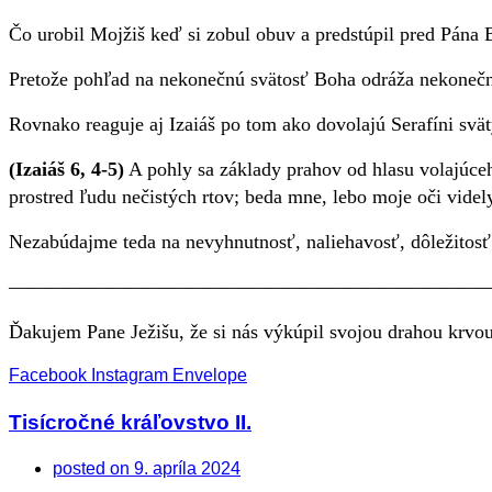
Čo urobil Mojžiš keď si zobul obuv a predstúpil pred Pána B
Pretože pohľad na nekonečnú svätosť Boha odráža nekonečn
Rovnako reaguje aj Izaiáš po tom ako dovolajú Serafíni svätý
(Izaiáš 6, 4-5)
A pohly sa základy prahov od hlasu volajúc
prostred ľudu nečistých rtov; beda mne, lebo moje oči vide
Nezabúdajme teda na nevyhnutnosť, naliehavosť, dôležitosť
————————————————————————
Ďakujem Pane Ježišu, že si nás výkúpil svojou drahou krvo
Facebook
Instagram
Envelope
Tisícročné kráľovstvo II.
posted on
9. apríla 2024