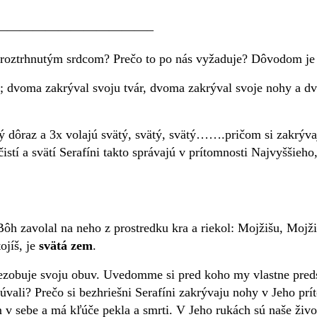
————————————–
 s roztrhnutým srdcom? Prečo to po nás vyžaduje? Dôvodom
l; dvoma zakrýval svoju tvár, dvoma zakrýval svoje nohy a dvo
ý dôraz a 3x volajú svätý, svätý, svätý…….pričom si zakrývaj
istí a svätí Serafíni takto správajú v prítomnosti Najvyššieh
Bôh zavolal na neho z prostredku kra a riekol: Mojžišu, Mojž
ojíš, je
svätá zem
.
ezobuje svoju obuv. Uvedomme si pred koho my vlastne preds
vali? Prečo si bezhriešni Serafíni zakrývaju nohy v Jeho pr
m v sebe a
má kľúče pekla a smrti.
V Jeho rukách sú naše živo