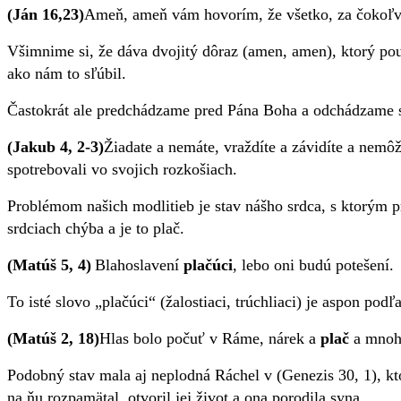
(Ján 16,23)
Ameň, ameň vám hovorím, že všetko, za čokoľve
Všimnime si, že dáva dvojitý dôraz (
amen, amen
), ktorý p
ako nám to sľúbil.
Častokrát ale predchádzame pred Pána Boha a odchádzame s
(Jakub 4,
2-
3)
Žiadate a nemáte, vraždíte a závidíte a nemôže
spotrebovali vo svojich rozkošiach.
Problémom našich modlitieb je stav nášho srdca, s ktorým
srdciach chýba a je to plač.
(Matúš 5, 4)
Blahoslavení
plačúci
, lebo oni budú potešení.
To isté slovo „plačúci“ (žalostiaci, trúchliaci) je aspon p
(Matúš 2, 18)
Hlas bolo počuť v Ráme, nárek a
plač
a mnoho
Podobný stav mala aj neplodná Ráchel v (Genezis 30, 1), kt
na ňu rozpamätal, otvoril jej život a ona porodila syna.