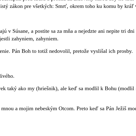
 istý zákon pre všetkých: Smrť, okrem toho ku komu by kráľ vy
jú v Súsane, a postite sa za mňa a nejedzte ani nepite tri dni
jestli zahyniem, zahyniem.
ie. Pán Boh to totiž nedovolil, pretože vyslišal ich prosby.
livého.
vek taký ako my (hriešnik), ale keď sa modlil k Bohu (modlil 
dzi mnou a mojim nebeským Otcom. Preto keď sa Pán Ježiš modl