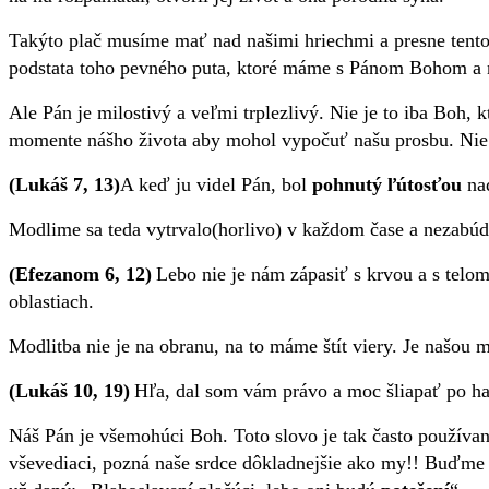
Takýto plač musíme mať nad našimi hriechmi a presne tento 
podstata toho pevného puta, ktoré máme s Pánom Bohom a nah
Ale Pán je milostivý a veľmi trplezlivý. Nie je to iba Boh, k
momente nášho života aby mohol vypočuť našu prosbu. Nie j
(Lukáš 7, 13)
A keď ju videl Pán, bol
pohnutý ľútosťou
nad
Modlime sa teda vytrvalo(horlivo) v každom čase a nezabúda
(Efezanom 6, 12)
Lebo nie je nám zápasiť s krvou a s telo
oblastiach.
M
odlitba nie je na obranu, na to máme štít viery. Je našou
(Lukáš 10, 19)
Hľa, dal som vám právo a moc šliapať po ha
Náš Pán je všemohúci
Boh
.
T
oto slovo je tak
často
používané
vševediaci, pozná naše srdce dôkladnejšie ako my!! Buďme 