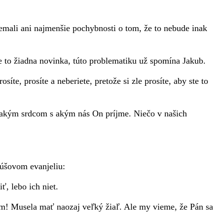
emali ani najmenšie pochybnosti o tom, že to nebude inak
e to žiadna novinka, túto problematiku už spomína Jakub.
rosít
e,
prosíte a neberiete, pretože si zle prosíte, aby ste to
 takým srdcom s akým nás
O
n príjme. Niečo v našich
túšovom evanjeliu:
ť, lebo ich niet.
em! Musela mať naozaj veľký žiaľ. Ale my vieme, že Pán sa